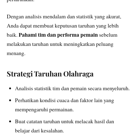
Dengan analisis mendalam dan statistik yang akurat,
Anda dapat membuat keputusan taruhan yang lebih
Pahami tim dan performa pemain
baik.
sebelum
melakukan taruhan untuk meningkatkan peluang
menang.
Strategi Taruhan Olahraga
Analisis statistik tim dan pemain secara menyeluruh.
Perhatikan kondisi cuaca dan faktor lain yang
mempengaruhi permainan.
Buat catatan taruhan untuk melacak hasil dan
belajar dari kesalahan.