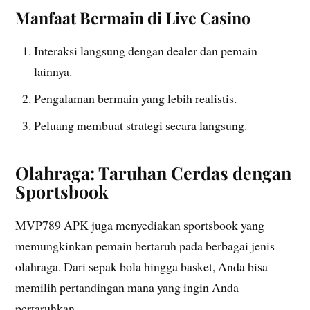
Manfaat Bermain di Live Casino
Interaksi langsung dengan dealer dan pemain
lainnya.
Pengalaman bermain yang lebih realistis.
Peluang membuat strategi secara langsung.
Olahraga: Taruhan Cerdas dengan
Sportsbook
MVP789 APK juga menyediakan sportsbook yang
memungkinkan pemain bertaruh pada berbagai jenis
olahraga. Dari sepak bola hingga basket, Anda bisa
memilih pertandingan mana yang ingin Anda
pertaruhkan.