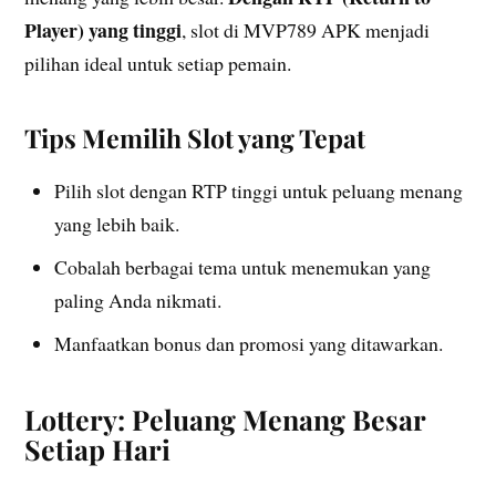
Player) yang tinggi
, slot di MVP789 APK menjadi
pilihan ideal untuk setiap pemain.
Tips Memilih Slot yang Tepat
Pilih slot dengan RTP tinggi untuk peluang menang
yang lebih baik.
Cobalah berbagai tema untuk menemukan yang
paling Anda nikmati.
Manfaatkan bonus dan promosi yang ditawarkan.
Lottery: Peluang Menang Besar
Setiap Hari