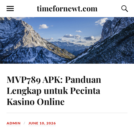
timefornewt.com
MVP789 APK: Panduan
Lengkap untuk Pecinta
Kasino Online
ADMIN
JUNE 10, 2026