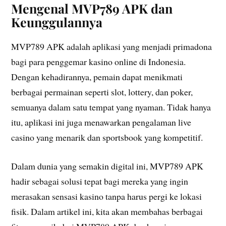
Mengenal MVP789 APK dan
Keunggulannya
MVP789 APK adalah aplikasi yang menjadi primadona
bagi para penggemar kasino online di Indonesia.
Dengan kehadirannya, pemain dapat menikmati
berbagai permainan seperti slot, lottery, dan poker,
semuanya dalam satu tempat yang nyaman. Tidak hanya
itu, aplikasi ini juga menawarkan pengalaman live
casino yang menarik dan sportsbook yang kompetitif.
Dalam dunia yang semakin digital ini, MVP789 APK
hadir sebagai solusi tepat bagi mereka yang ingin
merasakan sensasi kasino tanpa harus pergi ke lokasi
fisik. Dalam artikel ini, kita akan membahas berbagai