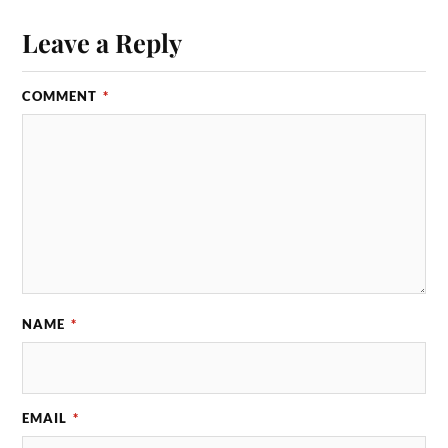
Leave a Reply
COMMENT
*
NAME
*
EMAIL
*