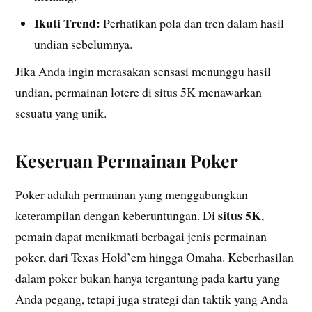
Ikuti Trend:
Perhatikan pola dan tren dalam hasil
undian sebelumnya.
Jika Anda ingin merasakan sensasi menunggu hasil
undian, permainan lotere di situs 5K menawarkan
sesuatu yang unik.
Keseruan Permainan Poker
Poker adalah permainan yang menggabungkan
situs 5K
keterampilan dengan keberuntungan. Di
,
pemain dapat menikmati berbagai jenis permainan
poker, dari Texas Hold’em hingga Omaha. Keberhasilan
dalam poker bukan hanya tergantung pada kartu yang
Anda pegang, tetapi juga strategi dan taktik yang Anda