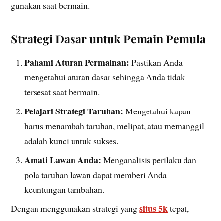
gunakan saat bermain.
Strategi Dasar untuk Pemain Pemula
Pahami Aturan Permainan:
Pastikan Anda
mengetahui aturan dasar sehingga Anda tidak
tersesat saat bermain.
Pelajari Strategi Taruhan:
Mengetahui kapan
harus menambah taruhan, melipat, atau memanggil
adalah kunci untuk sukses.
Amati Lawan Anda:
Menganalisis perilaku dan
pola taruhan lawan dapat memberi Anda
keuntungan tambahan.
situs 5k
Dengan menggunakan strategi yang
tepat,