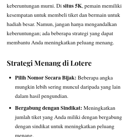
situs 5K
keberuntungan murni. Di
, pemain memiliki
kesempatan untuk membeli tiket dan bermain untuk
hadiah besar. Namun, jangan hanya mengandalkan
keberuntungan; ada beberapa strategi yang dapat
membantu Anda meningkatkan peluang menang.
Strategi Menang di Lotere
Pilih Nomor Secara Bijak:
Beberapa angka
mungkin lebih sering muncul daripada yang lain
dalam hasil pengundian.
Bergabung dengan Sindikat:
Meningkatkan
jumlah tiket yang Anda miliki dengan bergabung
dengan sindikat untuk meningkatkan peluang
menang.