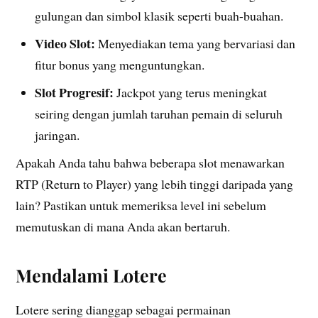
gulungan dan simbol klasik seperti buah-buahan.
Video Slot:
Menyediakan tema yang bervariasi dan
fitur bonus yang menguntungkan.
Slot Progresif:
Jackpot yang terus meningkat
seiring dengan jumlah taruhan pemain di seluruh
jaringan.
Apakah Anda tahu bahwa beberapa slot menawarkan
RTP (Return to Player) yang lebih tinggi daripada yang
lain? Pastikan untuk memeriksa level ini sebelum
memutuskan di mana Anda akan bertaruh.
Mendalami Lotere
Lotere sering dianggap sebagai permainan