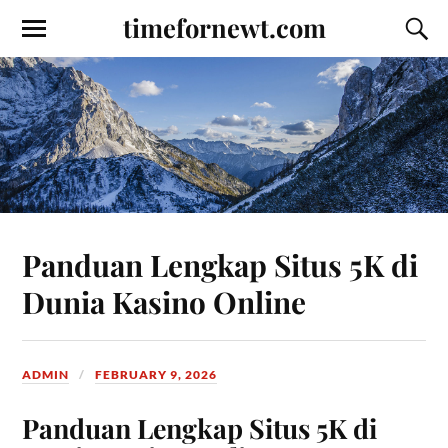
timefornewt.com
Panduan Lengkap Situs 5K di
Dunia Kasino Online
ADMIN
FEBRUARY 9, 2026
Panduan Lengkap Situs 5K di