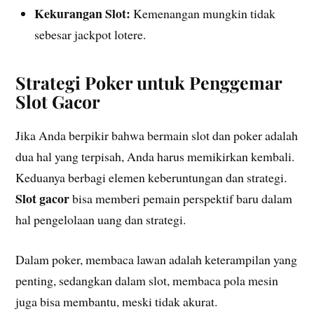
Kekurangan Slot:
Kemenangan mungkin tidak
sebesar jackpot lotere.
Strategi Poker untuk Penggemar
Slot Gacor
Jika Anda berpikir bahwa bermain slot dan poker adalah
dua hal yang terpisah, Anda harus memikirkan kembali.
Keduanya berbagi elemen keberuntungan dan strategi.
Slot gacor
bisa memberi pemain perspektif baru dalam
hal pengelolaan uang dan strategi.
Dalam poker, membaca lawan adalah keterampilan yang
penting, sedangkan dalam slot, membaca pola mesin
juga bisa membantu, meski tidak akurat.