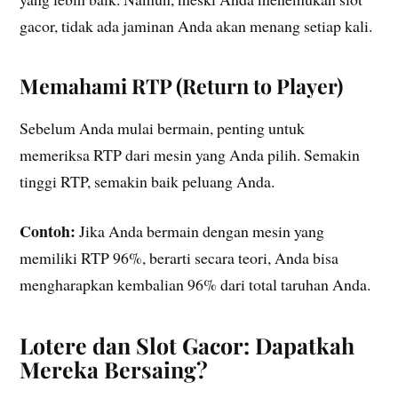
gacor, tidak ada jaminan Anda akan menang setiap kali.
Memahami RTP (Return to Player)
Sebelum Anda mulai bermain, penting untuk
memeriksa RTP dari mesin yang Anda pilih. Semakin
tinggi RTP, semakin baik peluang Anda.
Contoh:
Jika Anda bermain dengan mesin yang
memiliki RTP 96%, berarti secara teori, Anda bisa
mengharapkan kembalian 96% dari total taruhan Anda.
Lotere dan Slot Gacor: Dapatkah
Mereka Bersaing?