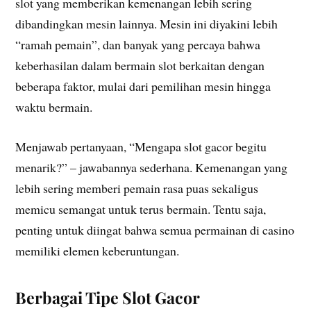
slot yang memberikan kemenangan lebih sering
dibandingkan mesin lainnya. Mesin ini diyakini lebih
“ramah pemain”, dan banyak yang percaya bahwa
keberhasilan dalam bermain slot berkaitan dengan
beberapa faktor, mulai dari pemilihan mesin hingga
waktu bermain.
Menjawab pertanyaan, “Mengapa slot gacor begitu
menarik?” – jawabannya sederhana. Kemenangan yang
lebih sering memberi pemain rasa puas sekaligus
memicu semangat untuk terus bermain. Tentu saja,
penting untuk diingat bahwa semua permainan di casino
memiliki elemen keberuntungan.
Berbagai Tipe Slot Gacor