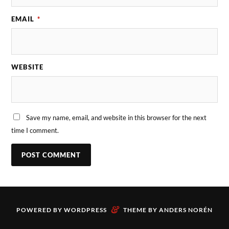
EMAIL
*
WEBSITE
Save my name, email, and website in this browser for the next
time I comment.
&
POWERED BY
WORDPRESS
THEME BY
ANDERS NORÉN