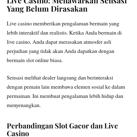
Live Casino: Menawarkan Sensasi
Yang Belum Dirasakan
Live casino memberikan pengalaman bermain yang
lebih interaktif dan realistis. Ketika Anda bermain di
live casino, Anda dapat merasakan atmosfer asli
perjudian yang tidak akan Anda dapatkan dengan
bermain slot online biasa.
Sensasi melihat dealer langsung dan berinteraksi
dengan pemain lain membawa elemen sosial ke dalam
permainan. Ini membuat pengalaman lebih hidup dan
menyenangkan.
Perbandingan Slot Gacor dan Live
Casino